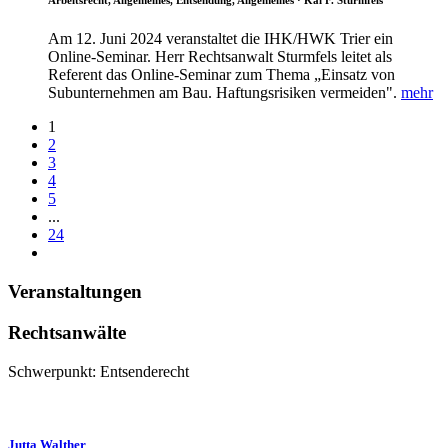
Arbeitsrecht, Allgemeines, Entsendung, Allgemeines
· Kai F. Sturmfels
Am 12. Juni 2024 veranstaltet die IHK/HWK Trier ein
Online-Seminar. Herr Rechtsanwalt Sturmfels leitet als
Referent das Online-Seminar zum Thema „Einsatz von
Subunternehmen am Bau. Haftungsrisiken vermeiden".
mehr
1
2
3
4
5
...
24
Veranstaltungen
Rechtsanwälte
Schwerpunkt: Entsenderecht
Jutta Walther