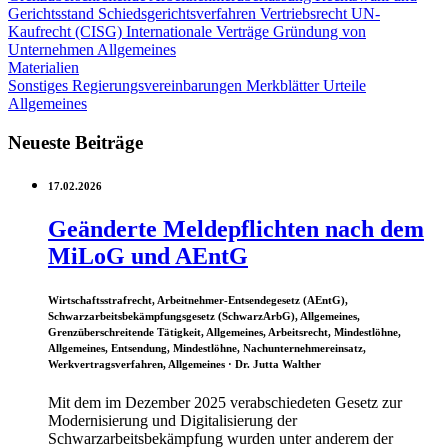
Gerichtsstand
Schiedsgerichtsverfahren
Vertriebsrecht
UN-
Kaufrecht (CISG)
Internationale Verträge
Gründung von
Unternehmen
Allgemeines
Materialien
Sonstiges
Regierungsvereinbarungen
Merkblätter
Urteile
Allgemeines
Neueste Beiträge
17.02.2026
Geänderte Meldepflichten nach dem
MiLoG und AEntG
Wirtschaftsstrafrecht, Arbeitnehmer-Entsendegesetz (AEntG),
Schwarzarbeitsbekämpfungsgesetz (SchwarzArbG), Allgemeines,
Grenzüberschreitende Tätigkeit, Allgemeines, Arbeitsrecht, Mindestlöhne,
Allgemeines, Entsendung, Mindestlöhne, Nachunternehmereinsatz,
Werkvertragsverfahren, Allgemeines
· Dr. Jutta Walther
Mit dem im Dezember 2025 verabschiedeten Gesetz zur
Modernisierung und Digitalisierung der
Schwarzarbeitsbekämpfung wurden unter anderem der